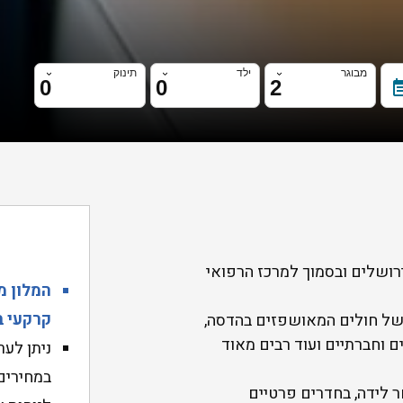
מבוגר
ילד
תינוק
event_
 ירושלים ובסמוך למרכז הרפואי
המלון מ
קרקעי 
 של חולים המאושפזים בהדסה,
ם וחברתיים ועוד רבים מאוד
ניתן לער
במחירים
ר לידה, בחדרים פרטיים