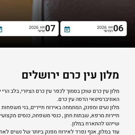
07
06
אוג
2026
אוג
2026
note
event_note
חמישי
שישי
מלון עין כרם ירושלים
מלון עין כרם שוכן בסמוך לכפר עין כרם הציורי, בלב הרי
האוניברסיטאי הדסה עין כרם.
מלון נעים ומפנק, המתמחה באירוח תיירים, בני משפחות
תיירות מרפא, שבתות חתן , כנסי משפחה, כנסים מקצועיי
שייהנו להתארח במלון.
עוד במלון, אגף נפרד לאירוח מפנק ביותר של נשים לאח